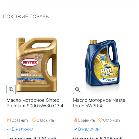
Объем, л
4
ПОХОЖИЕ ТОВАРЫ
ILSAC
~
Упаковка
Пластиковая канистра
Двигатель
~
ACEA
~
Страна бренда
Россия
Серия
5000
Классификация по API
SL
Масло моторное Sintec
Масло моторное Neste
Premium 9000 5W30 C3 4
Pro F 5W30 4
Срок годности в днях
1825
Сравнить
Отложить
Сравнить
Отложить
Тип двигателя
Бензиновый двигатель
В наличии
В наличии
Применяемость
Автомобили с
4 770 руб.
5 195 руб.
Цена за 1 шт.
Цена за 1 шт.