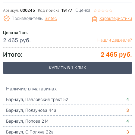
Оценка:
☆
★
☆
★
☆
★
☆
★
☆
★
Артикул:
600245
Код поиска:
19177
Производитель:
Sintec
Характеристики
Цена за 1 шт.
2 465 руб.
Нашли дешевле?
Итого:
2 465 руб.
КУПИТЬ В 1 КЛИК
Наличие в магазинах
Барнаул, Павловский тракт 52
4
Барнаул, Ползунова 44а
3
Барнаул, Попова 214
4
Барнаул, С.Поляна 22а
3