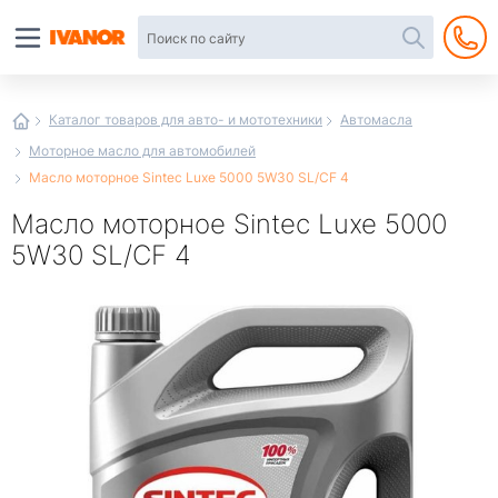
Автотовары
в
интернет-
магазине
Иванор
Каталог товаров для авто- и мототехники
Автомасла
Моторное масло для автомобилей
Масло моторное Sintec Luxe 5000 5W30 SL/CF 4
Масло моторное Sintec Luxe 5000
5W30 SL/CF 4