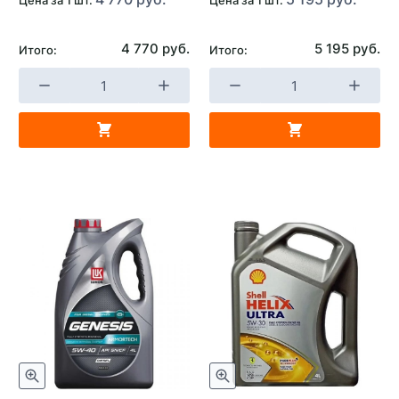
бензиновым двигателем
Страна изготовителя
Россия
4 770 руб.
5 195 руб.
Итого:
Итого: