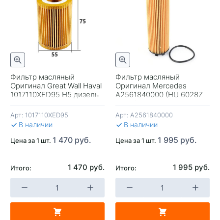
Фильтр масляный
Фильтр масляный
Оригинал Great Wall Haval
Оригинал Mercedes
+
-
+
-
1017110XED95 H5 дизель
A2561840000 (HU 6028Z
Mann) Германия
Арт:
1017110XED95
Арт:
A2561840000
В КОРЗИНУ
В КОРЗИНУ
В 
В наличии
В наличии
1 470 руб.
1 995 руб.
Цена за 1 шт.
Цена за 1 шт.
1 470 руб.
1 995 руб.
Итого:
Итого: