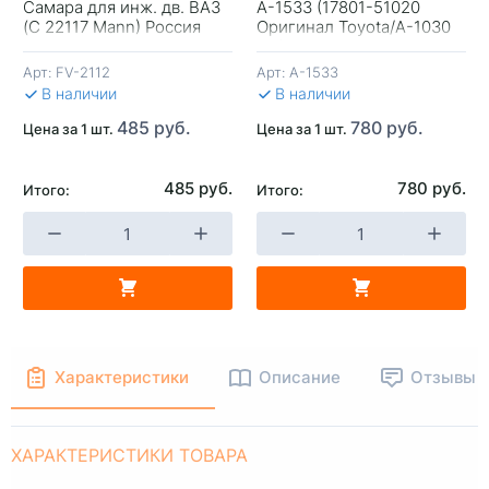
Самара для инж. дв. ВАЗ
A-1533 (17801-51020
+
-
+
-
(C 22117 Mann) Россия
Оригинал Toyota/A-1030
Vic) LC-200 Дизель
Арт:
FV-2112
Арт:
A-1533
В КОРЗИНУ
В КОРЗИНУ
В 
В наличии
В наличии
485 руб.
780 руб.
Цена за 1 шт.
Цена за 1 шт.
485 руб.
780 руб.
Итого:
Итого:
Характеристики
Описание
Отзывы
ХАРАКТЕРИСТИКИ ТОВАРА