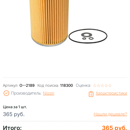
Оценка:
☆
★
☆
★
☆
★
☆
★
☆
★
Артикул:
O--2189
Код поиска:
118300
Производитель:
Nissin
Характеристики
Цена за 1 шт.
365 руб.
Нашли дешевле?
Итого:
365 руб.