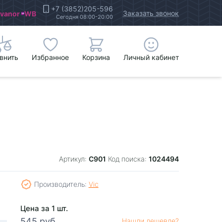
+7 (3852)205-596
Заказать звонок
Ivanor
WB
Сегодня 08:00-20:00
внить
Избранное
Корзина
Личный кабинет
C901
1024494
Артикул:
Код поиска:
Производитель:
Vic
Цена за 1 шт.
545 руб.
Нашли дешевле?