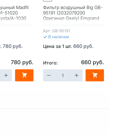
ушный Madfil
Фильтр воздушный Big GB-
Фильтр в
01-51020
95191 (2032079200
Оригинал
yota/A-1030
Оригинал Geely) Emgrand
S1010140
 Дизель
SS11
Madfil) C
Арт:
GB-95191
Арт:
S1010
В наличии
В налич
780 руб.
660 руб.
т.
Цена за 1 шт.
Цена за 1
780 руб.
660 руб.
Итого:
Итого:
ЗИНУ
-
+
В КОРЗИНУ
-
+
В 