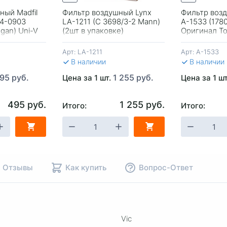
ный Madfil
Фильтр воздушный Lynx
Фильтр возд
14-0903
LA-1211 (C 3698/3-2 Mann)
A-1533 (178
gan) Uni-V
(2шт в упаковке)
Оригинал To
Vic) LC-200
Арт:
LA-1211
Арт:
A-1533
В наличии
В наличии
95 руб.
1 255 руб.
Цена за 1 шт.
Цена за 1 ш
495 руб.
1 255 руб.
Итого:
Итого:
НУ
-
+
В КОРЗИНУ
-
+
В КОР
Отзывы
Как купить
Вопрос-Ответ
Vic