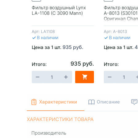
485 руб.
Фильтр воздушный Lynx
Фильтр воздуш
LA-1108 (C 3090 Mann)
A-8013 (S3010
Оригинал Chan
Арт:
LA1108
Арт:
A-8013
В наличии
В наличии
935 руб.
4
Цена за 1 шт.
Цена за 1 шт.
935 руб.
Итого:
Итого:
-
+
В КОРЗИНУ
-
+
В КОРЗИ
Характеристики
Описание
ХАРАКТЕРИСТИКИ ТОВАРА
Производитель