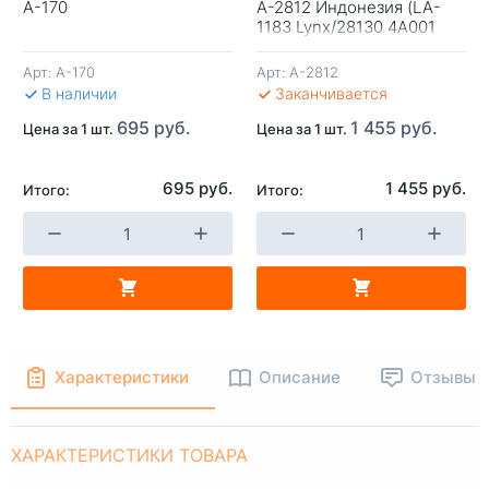
A-170
A-2812 Индонезия (LA-
+
-
+
-
1183 Lynx/28130 4A001
Mobis)
Арт:
A-170
Арт:
A-2812
В КОРЗИНУ
В КОРЗИНУ
В 
В наличии
Заканчивается
695 руб.
1 455 руб.
Цена за 1 шт.
Цена за 1 шт.
695 руб.
1 455 руб.
Итого:
Итого:
Характеристики
Описание
Отзывы
ХАРАКТЕРИСТИКИ ТОВАРА