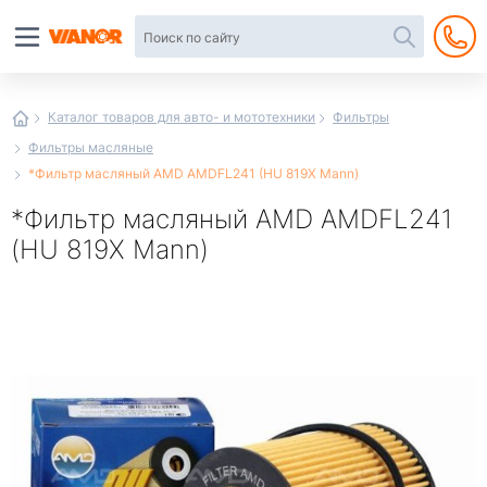
Автотовары
в
интернет-
магазине
Иванор
Каталог товаров для авто- и мототехники
Фильтры
Фильтры масляные
*Фильтр масляный AMD AMDFL241 (HU 819X Mann)
*Фильтр масляный AMD AMDFL241
(HU 819X Mann)