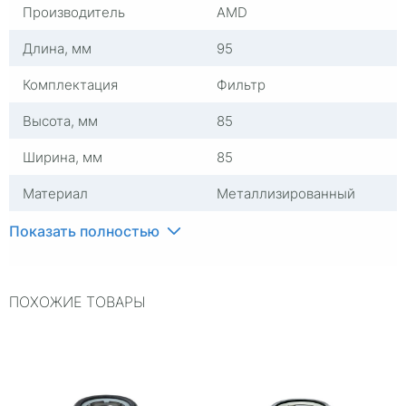
Производитель
AMD
Длина, мм
95
Комплектация
Фильтр
Высота, мм
85
Ширина, мм
85
Материал
Металлизированный
материал
Показать полностью
Количество в упаковке,
1
штук
ПОХОЖИЕ ТОВАРЫ
Цвет
Черный