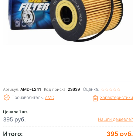
Оценка:
☆
★
☆
★
☆
★
☆
★
☆
★
Артикул:
AMDFL241
Код поиска:
23639
Производитель:
AMD
Характеристики
Цена за 1 шт.
395 руб.
Нашли дешевле?
Итого:
395 руб.