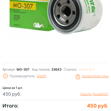
Оценка:
☆
★
☆
★
☆
★
☆
★
☆
★
Артикул:
MO-307
Код поиска:
33643
Производитель:
Madfil
Характеристики
Цена за 1 шт.
450 руб.
Нашли дешевле?
Итого:
450 руб.