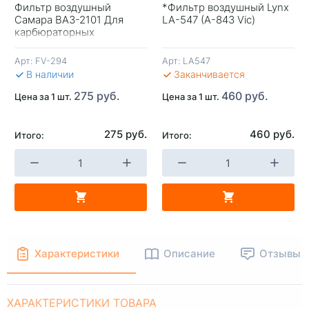
Фильтр воздушный
*Фильтр воздушный Lynx
Самара ВАЗ-2101 Для
LA-547 (A-843 Vic)
+
-
+
-
карбюраторных
двигателей Россия
Арт:
FV-294
Арт:
LA547
В КОРЗИНУ
В КОРЗИНУ
В 
В наличии
Заканчивается
275 руб.
460 руб.
Цена за 1 шт.
Цена за 1 шт.
275 руб.
460 руб.
Итого:
Итого:
Характеристики
Описание
Отзывы
ХАРАКТЕРИСТИКИ ТОВАРА