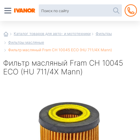
Автотовары
в
интернет-
магазине
Иванор
Каталог товаров для авто- и мототехники
Фильтры
Фильтры масляные
Фильтр масляный Fram CH 10045 ECO (HU 711/4X Mann)
Фильтр масляный Fram CH 10045
ECO (HU 711/4X Mann)