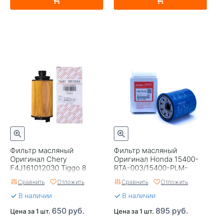
Фильтр масляный
Фильтр масляный
Оригинал Chery
Оригинал Honda 15400-
F4J161012030 Tiggo 8
RTA-003/15400-PLM-
Pro/Exeed TLX/Dashing 1.6
A02/15400-PLC-004 (C-
Сравнить
Отложить
Сравнить
Отложить
(картридж)
809 Vic)
В наличии
В наличии
650 руб.
895 руб.
Цена за 1 шт.
Цена за 1 шт.