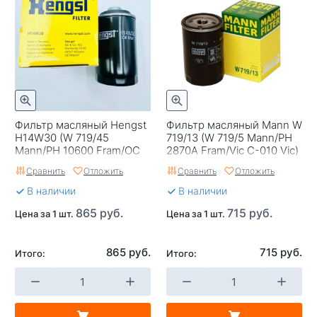
Фильтр масляный Hengst
Фильтр масляный Mann W
H14W30 (W 719/45
719/13 (W 719/5 Mann/PH
Mann/PH 10600 Fram/OC
2870A Fram/Vic C-010 Vic)
456 Knecht/Haval
Сравнить
Отложить
Сравнить
Отложить
GW4C20)
В наличии
В наличии
865 руб.
715 руб.
Цена за 1 шт.
Цена за 1 шт.
865 руб.
715 руб.
Итого:
Итого: