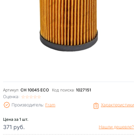
Артикул:
CH 10045 ECO
Код поиска:
1027151
Оценка:
☆
★
☆
★
☆
★
☆
★
☆
★
Производитель:
Fram
Характеристики
Цена за 1 шт.
371 руб.
Нашли дешевле?