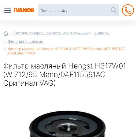
Автотовары
в
интернет-
магазине
Иванор
Каталог товаров для авто- и мототехники
Фильтры
Фильтры масляные
Фильтр масляный Hengst H317W01 (W 712/95 Mann/04E115561AC
Оригинал VAG)
Фильтр масляный Hengst H317W01
(W 712/95 Mann/04E115561AC
Оригинал VAG)