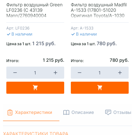
Фильтр воздушный Green
Фильтр воздушный Madfil
LF0236 (C 43139
A-1533 (17801-51020
+
-
+
-
Mann/2760940004
Оригинал Toyota/A-1030
Оригинал Mercedes)
Vic) LC-200 Дизель
Арт:
LF0236
Арт:
A-1533
В КОРЗИНУ
В КОРЗИНУ
В 
В наличии
В наличии
1 215 руб.
780 руб.
Цена за 1 шт.
Цена за 1 шт.
1 215 руб.
780 руб.
Итого:
Итого:
Характеристики
Описание
Отзывы
ХАРАКТЕРИСТИКИ ТОВАРА