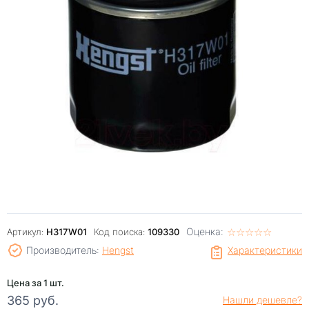
Оценка:
☆
★
☆
★
☆
★
☆
★
☆
★
Артикул:
H317W01
Код поиска:
109330
Производитель:
Hengst
Характеристики
Цена за 1 шт.
365 руб.
Нашли дешевле?