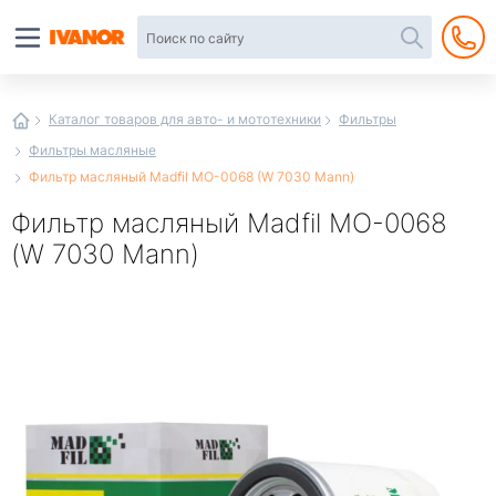
Автотовары
в
интернет-
магазине
Иванор
Каталог товаров для авто- и мототехники
Фильтры
Фильтры масляные
Фильтр масляный Madfil MO-0068 (W 7030 Mann)
Фильтр масляный Madfil MO-0068
(W 7030 Mann)