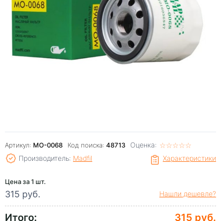
Оценка:
☆
★
☆
★
☆
★
☆
★
☆
★
Артикул:
MO-0068
Код поиска:
48713
Производитель:
Madfil
Характеристики
Цена за 1 шт.
315 руб.
Нашли дешевле?
Итого:
315 руб.