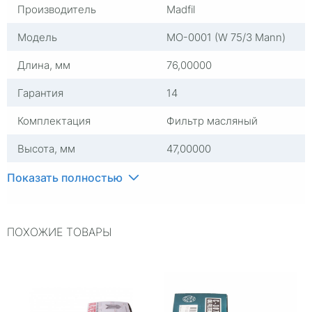
Производитель
Madfil
Модель
MO-0001 (W 75/3 Mann)
Длина, мм
76,00000
Гарантия
14
Комплектация
Фильтр масляный
Высота, мм
47,00000
Упаковка
Пакет
Показать полностью
Количество в упаковке,
1
штук
ПОХОЖИЕ ТОВАРЫ
Группа
Фильтры масляные
Цвет
Черный
Страна изготовителя
Китай