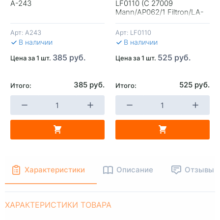
A-243
LF0110 (C 27009
+
-
+
-
Mann/AP062/1 Filtron/LA-
2074 Lynx)
Арт:
A243
Арт:
LF0110
В КОРЗИНУ
В КОРЗИНУ
В 
В наличии
В наличии
385 руб.
525 руб.
Цена за 1 шт.
Цена за 1 шт.
385 руб.
525 руб.
Итого:
Итого:
Характеристики
Описание
Отзывы
ХАРАКТЕРИСТИКИ ТОВАРА