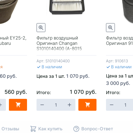
Быстрый просмотр
Быстрый просмотр
ный EY25-2,
Фильтр воздушный
Фильтр воз
ubaru
Оригинал Changan
Оригинал 9
S1010140400 (A-8015
Madfil) CS35/CS35 Plus 1,6л
Арт:
S1010140400
Арт:
910613
ся
В наличии
В наличии
60 руб.
1 070 руб.
Цена за 1 ш
Цена за 1 шт.
3 000 руб.
560 руб.
1 070 руб.
Итого:
Итого:
НУ
-
+
В КОРЗИНУ
-
+
В КОР
Отзывы
Как купить
Вопрос-Ответ