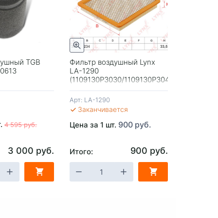
Быстрый просмотр
Быстрый просмотр
душный TGB
Фильтр воздушный Lynx
Фильтр в
10613
LA-1290
LA-1938 (
(1109130P3030/1109130P3040
Оригинал JAC)
Арт:
LA-1290
Арт:
LA-19
Заканчивается
Заканч
т.
900 руб.
Цена за 1 шт.
Цена за 1
4 595 руб.
3 000 руб.
900 руб.
Итого:
Итого:
ЗИНУ
-
+
В КОРЗИНУ
-
+
В 