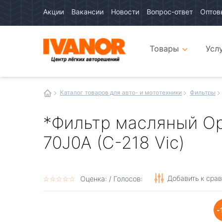
Акции
Вакансии
Новости
Вопрос-ответ
Оптов
Авто
каталог
Авто
интернет
Товары
Усл
магазин
Иванор
Каталог товаров для авто- и мототехники
Фильтры
*Фильтр масляный Ор
70J0A (C-218 Vic)
Добавить к сра
☆
★
☆
★
☆
★
☆
★
☆
★
Оценка:
/ Голосов: