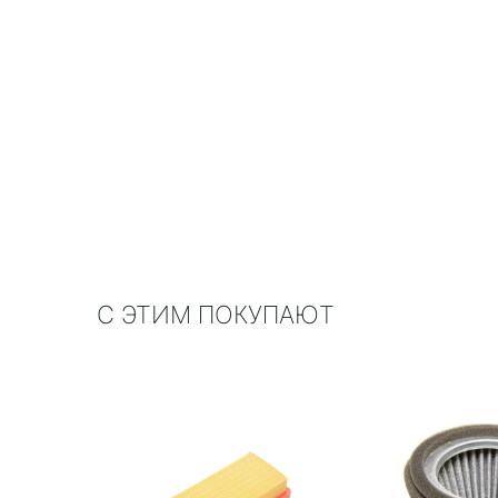
С ЭТИМ ПОКУПАЮТ
 Vic A-