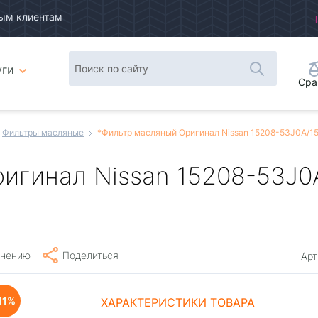
ым клиентам
уги
Сра
Фильтры масляные
*Фильтр масляный Оригинал Nissan 15208-53J0A/15
игинал Nissan 15208-53J0
внению
Поделиться
Арт
11
ХАРАКТЕРИСТИКИ ТОВАРА