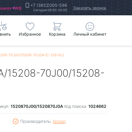
+7 (3852)205-596
Заказать звонок
Ivanor
WB
Сегодня 08:00-20:00
внить
Избранное
Корзина
Личный кабинет
208-70J00/15208-70J0A (C-218 Vic)
A/15208-70J00/15208-
1520870J00/1520870J0A
1024662
икул:
Код поиска:
Производитель:
Nissan