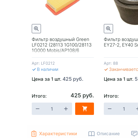
35 руб.
трый просмотр
Быстрый просмотр
 135 руб.
Фильтр воздушный Green
Фильтр воздуш
LF0212 (28113 1G100/28113
EY27-2, EY40 S
1G000 Mobis/AP108/6
Filtron/C 2775 Mann)
Арт:
LF0212
Арт:
88
В наличии
Заканчивает
425 руб.
5
Цена за 1 шт.
Цена за 1 шт.
425 руб.
Итого:
Итого:
-
+
В КОРЗИНУ
-
+
В КОРЗИ
Характеристики
Описание