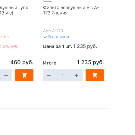
здушный Lynx
Фильтр воздушный Vic A-
Фильтр в
3 Vic)
173 Япония
LF0236 (
Mann/276
Оригинал
Арт:
A-173
Арт:
LF023
ется
В наличии
В налич
т.
1 235 руб.
Цена за 1 шт.
Цена за 1
515 руб.
460 руб.
1 235 руб.
Итого:
Итого:
ЗИНУ
-
+
В КОРЗИНУ
-
+
В 