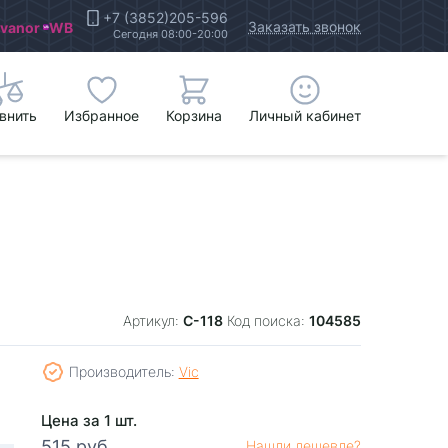
+7 (3852)205-596
Заказать звонок
Ivanor
WB
Сегодня 08:00-20:00
внить
Избранное
Корзина
Личный кабинет
C-118
104585
Артикул:
Код поиска:
Производитель:
Vic
Цена за 1 шт.
515 руб.
Нашли дешевле?