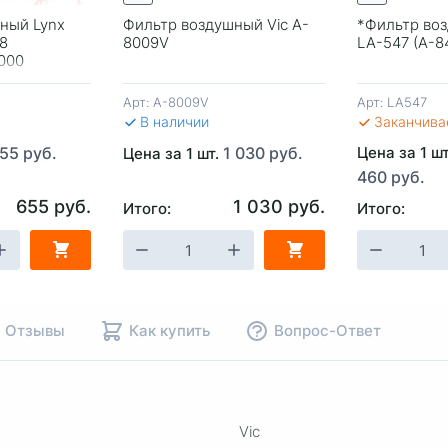
ный Lynx
Фильтр воздушный Vic A-
*Фильтр во
98
8009V
LA-547 (A-84
J000
000 Mobis)
Арт:
A-8009V
Арт:
LA547
В наличии
Заканчива
55 руб.
1 030 руб.
Цена за 1 ш
Цена за 1 шт.
460 руб.
655 руб.
1 030 руб.
Итого:
Итого:
НУ
-
+
В КОРЗИНУ
-
+
В КОР
Отзывы
Как купить
Вопрос-Ответ
Vic