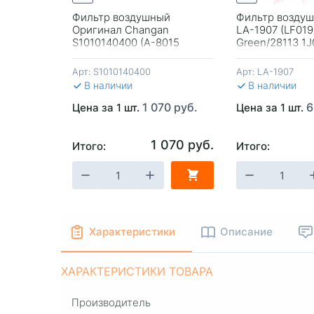
395 руб.
Фильтр воздушный
Фильтр воздуш
Оригинал Changan
LA-1907 (LF01
S1010140400 (A-8015
Green/28113 1
Madfil) CS35/CS35 Plus 1,6л
Mobis/28113 2K
Арт:
S1010140400
Арт:
LA-1907
В наличии
В наличии
1 070 руб.
6
Цена за 1 шт.
Цена за 1 шт.
1 070 руб.
Итого:
Итого:
-
+
В КОРЗИНУ
-
+
В КОРЗИ
Характеристики
Описание
ХАРАКТЕРИСТИКИ ТОВАРА
Производитель