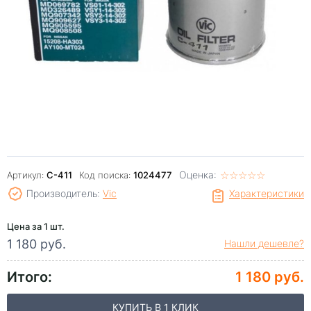
Оценка:
☆
★
☆
★
☆
★
☆
★
☆
★
Артикул:
C-411
Код поиска:
1024477
Производитель:
Vic
Характеристики
Цена за 1 шт.
1 180 руб.
Нашли дешевле?
Итого:
1 180 руб.
КУПИТЬ В 1 КЛИК