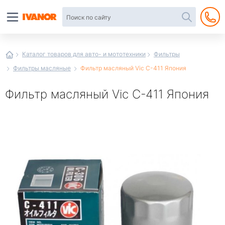
Автотовары
в
интернет-
магазине
Иванор
Каталог товаров для авто- и мототехники
Фильтры
Фильтры масляные
Фильтр масляный Vic C-411 Япония
Фильтр масляный Vic C-411 Япония