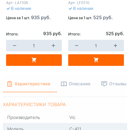
Арт:
LA1108
Арт:
LF0110
В КОРЗИНУ
В КОРЗИНУ
В 
В наличии
В наличии
935 руб.
525 руб.
Цена за 1 шт.
Цена за 1 шт.
935 руб.
525 руб.
Итого:
Итого:
Характеристики
Описание
Отзывы
ХАРАКТЕРИСТИКИ ТОВАРА
Производитель
Vic
Модель
C-411