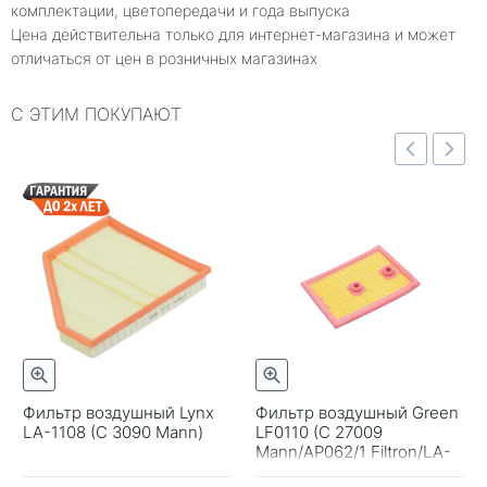
комплектации, цветопередачи и года выпуска
Цена действительна только для интернет-магазина и может
отличаться от цен в розничных магазинах
С ЭТИМ ПОКУПАЮТ
отр
Быстрый просмотр
Быстрый просмотр
Фильтр воздушный Lynx
Фильтр воздушный Green
LA-1108 (C 3090 Mann)
LF0110 (C 27009
+
-
+
-
Mann/AP062/1 Filtron/LA-
2074 Lynx)