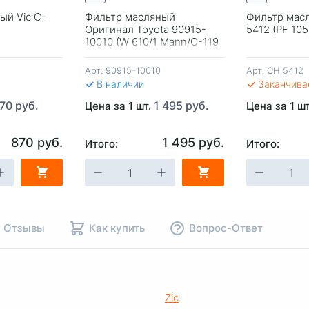
ый Vic C-
Фильтр масляный
Фильтр мас
Оригинал Toyota 90915-
5412 (PF 10
10010 (W 610/1 Mann/C-119
Vic)
Арт:
90915-10010
Арт:
CH 5412
В наличии
Заканчива
70 руб.
1 495 руб.
Цена за 1 шт.
Цена за 1 ш
870 руб.
1 495 руб.
Итого:
Итого:
НУ
-
+
В КОРЗИНУ
-
+
В КОР
Отзывы
Как купить
Вопрос-Ответ
Zic