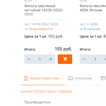
445 руб.
Фильтр масляный
Фильтр маслян
сетчатый 1431B-D002-
409A Япония
0000
Арт:
1431B-D002-0000
Арт:
C-409A
Заканчивается
В наличии
155 руб.
8
Цена за 1 шт.
Цена за 1 шт.
155 руб.
Итого:
Итого:
-
+
В КОРЗИНУ
-
+
В КОРЗИ
Характеристики
Описание
ХАРАКТЕРИСТИКИ ТОВАРА
Производитель