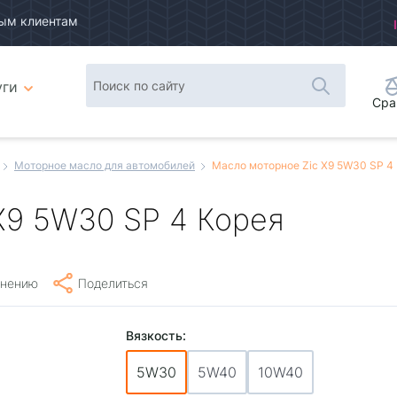
ым клиентам
уги
Сра
Моторное масло для автомобилей
Масло моторное Zic X9 5W30 SP 4
X9 5W30 SP 4 Корея
внению
Поделиться
Вязкость:
5W30
5W40
10W40