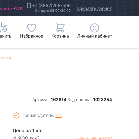
+7 (3852)205-596
Заказать звонок
Ivanor
WB
Сегодня 08:00-20:00
внить
Избранное
Корзина
Личный кабинет
 Корея
162614
1023254
Артикул:
Код поиска:
Производитель:
Zic
Цена за 1 шт.
4 800 руб.
Нашли дешевле?