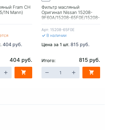
ляный Fram CH
Фильтр масляный
Фильтр м
55/1N Mann)
Оригинал Nissan 15208-
512 Япон
9F60A/15208-65F0E/15208-
Chery Tig
65F0A (C-224 Vic)
Арт:
15208-65F0E
Арт:
C-512
ется
В наличии
В налич
404 руб.
815 руб.
т.
Цена за 1 шт.
Цена за 1
404 руб.
815 руб.
Итого:
Итого:
ЗИНУ
-
+
В КОРЗИНУ
-
+
В 