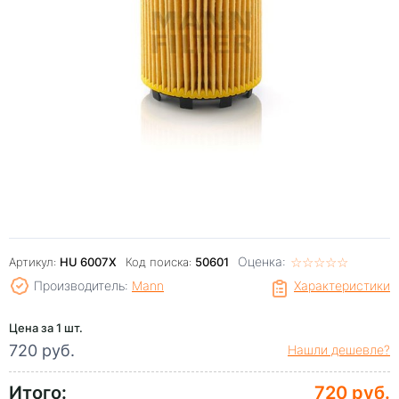
Оценка:
☆
★
☆
★
☆
★
☆
★
☆
★
Артикул:
HU 6007X
Код поиска:
50601
Производитель:
Mann
Характеристики
Цена за 1 шт.
720 руб.
Нашли дешевле?
Итого:
720 руб.