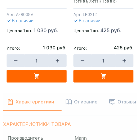
+
-
+
-
1G100/28113 1G000
Mobis/AP108/6 Filtron/C
2775 Mann)
Арт:
A-8009V
Арт:
LF0212
В КОРЗИНУ
В КОРЗИНУ
В 
В наличии
В наличии
1 030 руб.
425 руб.
Цена за 1 шт.
Цена за 1 шт.
1 030 руб.
425 руб.
Итого:
Итого:
Характеристики
Описание
Отзывы
ХАРАКТЕРИСТИКИ ТОВАРА
Производитель
Mann