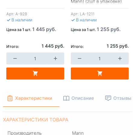
+
-
+
-
Mann) (2шт в упаковке)
Арт:
A-928
Арт:
LA-1211
В КОРЗИНУ
В КОРЗИНУ
В 
В наличии
В наличии
1 445 руб.
1 255 руб.
Цена за 1 шт.
Цена за 1 шт.
1 445 руб.
1 255 руб.
Итого:
Итого:
Характеристики
Описание
Отзывы
ХАРАКТЕРИСТИКИ ТОВАРА
Производитель
Mann