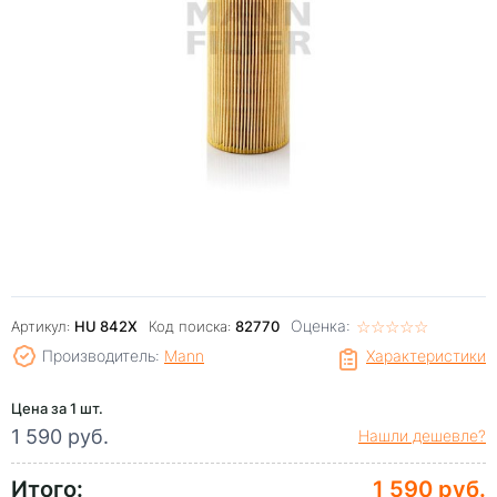
Оценка:
☆
★
☆
★
☆
★
☆
★
☆
★
Артикул:
HU 842X
Код поиска:
82770
Производитель:
Mann
Характеристики
Цена за 1 шт.
1 590 руб.
Нашли дешевле?
Итого:
1 590 руб.