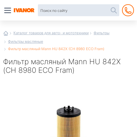
Автотовары
в
интернет-
магазине
Иванор
Каталог товаров для авто- и мототехники
Фильтры
Фильтры масляные
Фильтр масляный Mann HU 842X (CH 8980 ECO Fram)
Фильтр масляный Mann HU 842X
(CH 8980 ECO Fram)