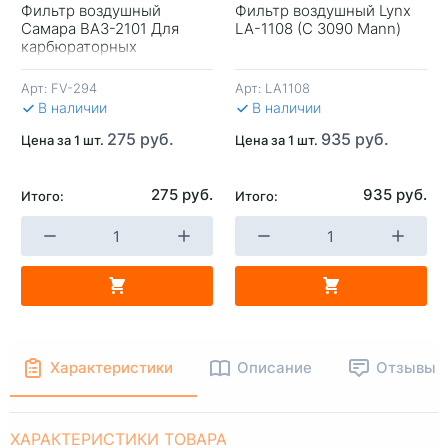
Фильтр воздушный
Фильтр воздушный Lynx
Самара ВАЗ-2101 Для
LA-1108 (C 3090 Mann)
+
-
+
-
карбюраторных
двигателей Россия
Арт:
FV-294
Арт:
LA1108
В КОРЗИНУ
В КОРЗИНУ
В 
В наличии
В наличии
275 руб.
935 руб.
Цена за 1 шт.
Цена за 1 шт.
275 руб.
935 руб.
Итого:
Итого:
Характеристики
Описание
Отзывы
ХАРАКТЕРИСТИКИ ТОВАРА