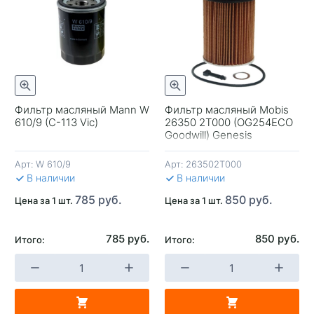
Фильтр масляный Mann W
Фильтр масляный Mobis
610/9 (C-113 Vic)
26350 2T000 (OG254ECO
+
-
+
-
Goodwill) Genesis
Арт:
W 610/9
Арт:
263502T000
В КОРЗИНУ
В КОРЗИНУ
В 
В наличии
В наличии
785 руб.
850 руб.
Цена за 1 шт.
Цена за 1 шт.
785 руб.
850 руб.
Итого:
Итого: