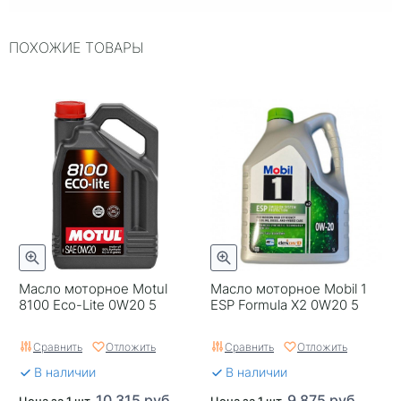
ILSAC
~
ПОХОЖИЕ ТОВАРЫ
Упаковка
Пластиковая канистра
Двигатель
~
ACEA
C5
Страна бренда
США
Серия
~
Классификация по API
SN
Срок годности в днях
1825
Масло моторное Motul
Масло моторное Mobil 1
8100 Eco-Lite 0W20 5
ESP Formula X2 0W20 5
Тип двигателя
Бензиновый двигатель
Сравнить
Отложить
Сравнить
Отложить
Применяемость
Автомобили с
В наличии
В наличии
бензиновым двигателем
10 315 руб.
9 875 руб.
Цена за 1 шт.
Цена за 1 шт.