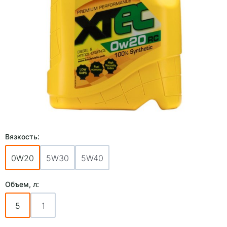
Вязкость:
0W20
5W30
5W40
Объем, л:
5
1