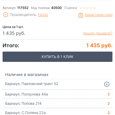
Оценка:
☆
★
☆
★
☆
★
☆
★
☆
★
Артикул:
117552
Код поиска:
40500
Производитель:
Neste
Характеристики
Цена за 1 шт.
1 435 руб.
Нашли дешевле?
Итого:
1 435 руб.
КУПИТЬ В 1 КЛИК
Наличие в магазинах
Барнаул, Павловский тракт 52
Барнаул, Ползунова 44а
2
Барнаул, Попова 214
2
Барнаул, С.Поляна 22а
2