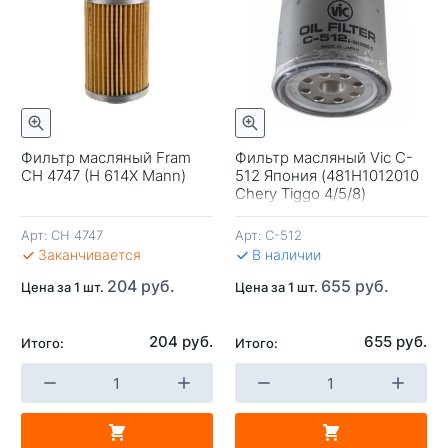
Фильтр масляный Fram
Фильтр масляный Vic C-
CH 4747 (H 614X Mann)
512 Япония (481H1012010
+
-
+
-
Chery Tiggo 4/5/8)
Арт:
CH 4747
Арт:
C-512
В КОРЗИНУ
В КОРЗИНУ
В 
Заканчивается
В наличии
204 руб.
655 руб.
Цена за 1 шт.
Цена за 1 шт.
204 руб.
655 руб.
Итого:
Итого: