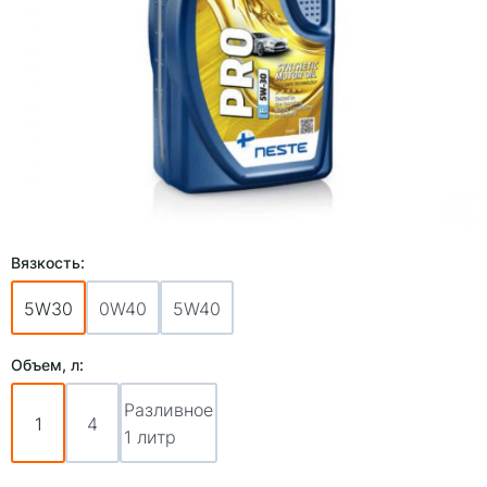
Вязкость:
5W30
0W40
5W40
Объем, л:
Разливное
1
4
1 литр