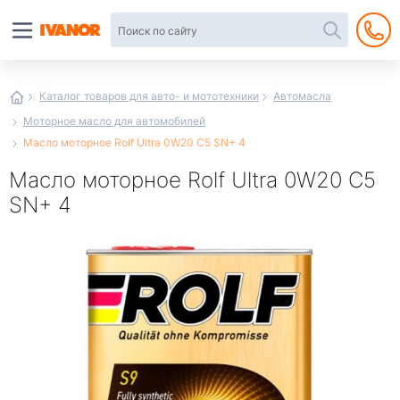
Автотовары
в
интернет-
магазине
Иванор
Каталог товаров для авто- и мототехники
Автомасла
Моторное масло для автомобилей
Масло моторное Rolf Ultra 0W20 C5 SN+ 4
Масло моторное Rolf Ultra 0W20 C5
SN+ 4