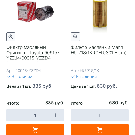
Фильтр масляный
Фильтр масляный Mann
Оригинал Toyota 90915-
HU 718/1K (CH 9301 Fram)
+
-
+
-
YZZJ4/90915-YZZD4
(90915-20004/C-114 Vic)
Арт:
90915-YZZD4
Арт:
HU 718/1K
В КОРЗИНУ
В КОРЗИНУ
В 
В наличии
В наличии
835 руб.
630 руб.
Цена за 1 шт.
Цена за 1 шт.
835 руб.
630 руб.
Итого:
Итого: