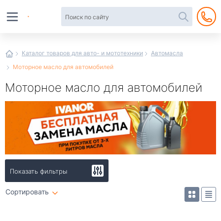
Автотовары
в
интернет-
магазине
Иванор
Каталог товаров для авто- и мототехники
Автомасла
Моторное масло для автомобилей
Моторное масло для автомобилей
Показать фильтры
Сортировать