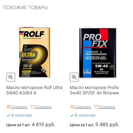
Объем, л
4
ПОХОЖИЕ ТОВАРЫ
ILSAC
~
Упаковка
Пластиковая канистра
Двигатель
~
ACEA
A3/B4
Страна бренда
Нидерланды
Серия
~
Классификация по API
SN
Масло моторное Rolf Ultra
Масло моторное Profix
5W40 A3/B4 4
5w40 SP/GF 4л Япония
Тип двигателя
Бензиновый двигатель
Сравнить
Отложить
Сравнить
Отложить
Применяемость
Автомобили с
В наличии
В наличии
бензиновым двигателем
4 615 руб.
5 485 руб.
Цена за 1 шт.
Цена за 1 шт.
Страна изготовителя
Турция, Европейский