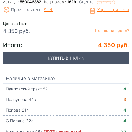
Оценка:
☆
★
☆
★
☆
★
☆
★
☆
★
Артикул:
550046362
Код поиска:
1629
Производитель:
Shell
Характеристики
Цена за 1 шт.
4 350 руб.
Нашли дешевле?
Итого:
4 350 руб.
КУПИТЬ В 1 КЛИК
Наличие в магазинах
Павловский тракт 52
4
Ползунова 44а
3
Попова 214
4
С.Поляна 22а
4
Власихинская 49в
(100% предоплата)
>5