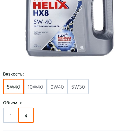
Вязкость:
5W40
10W40
0W40
5W30
Объем, л:
1
4