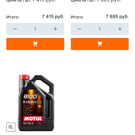
бензиновым двигателем
Страна изготовителя
Турция, Европейский
7 415 руб.
7 685 руб.
Итого:
Итого:
Союз