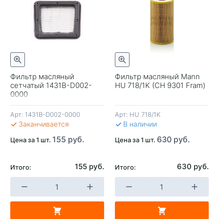
Фильтр масляный
Фильтр масляный Mann
сетчатый 1431B-D002-
HU 718/1K (CH 9301 Fram)
+
-
+
-
0000
Арт:
1431B-D002-0000
Арт:
HU 718/1K
В КОРЗИНУ
В КОРЗИНУ
В 
Заканчивается
В наличии
155 руб.
630 руб.
Цена за 1 шт.
Цена за 1 шт.
155 руб.
630 руб.
Итого:
Итого: