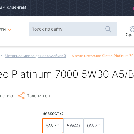
ым клиентам
уги
Сра
Моторное масло для автомобилей
Масло моторное Sintec Platinum 7
c Platinum 7000 5W30 A5/B
внению
Поделиться
Вязкость:
5W30
5W40
0W20