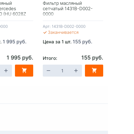
ляный
Фильтр масляный
Фильтр м
ercedes
сетчатый 1431B-D002-
Оригинал 
0 (HU 6028Z
0000
1017110X
ания
0000
Арт:
1431B-D002-0000
Арт:
10171
Заканчивается
В налич
1 995 руб.
155 руб.
т.
Цена за 1 шт.
Цена за 1
1 995 руб.
155 руб.
Итого:
Итого:
ЗИНУ
-
+
В КОРЗИНУ
-
+
В 