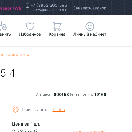
+7 (3852)205-596
Заказать звонок
Ivanor
WB
Сегодня 08:00-20:00
внить
Избранное
Корзина
Личный кабинет
000 5W30 A5/B5 4
5 4
600158
19166
Артикул:
Код поиска:
Производитель:
Sintec
Цена за 1 шт.
2 735 руб.
Нашли дешевле?