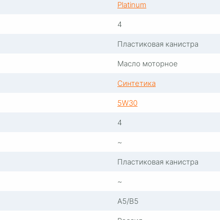
Platinum
4
Пластиковая канистра
Масло моторное
Синтетика
5W30
4
~
Пластиковая канистра
~
A5/B5