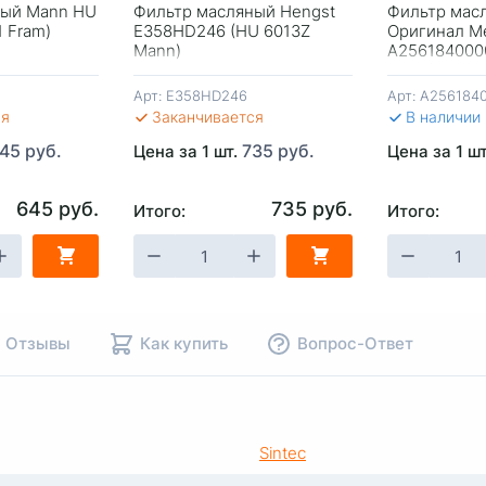
ный Mann HU
Фильтр масляный Hengst
Фильтр мас
1 Fram)
E358HD246 (HU 6013Z
Оригинал M
Mann)
A256184000
Mann) Герм
Арт:
E358HD246
Арт:
A256184
ся
Заканчивается
В наличии
45 руб.
735 руб.
Цена за 1 шт.
Цена за 1 ш
645 руб.
735 руб.
Итого:
Итого:
НУ
-
+
В КОРЗИНУ
-
+
В КОР
Отзывы
Как купить
Вопрос-Ответ
Sintec