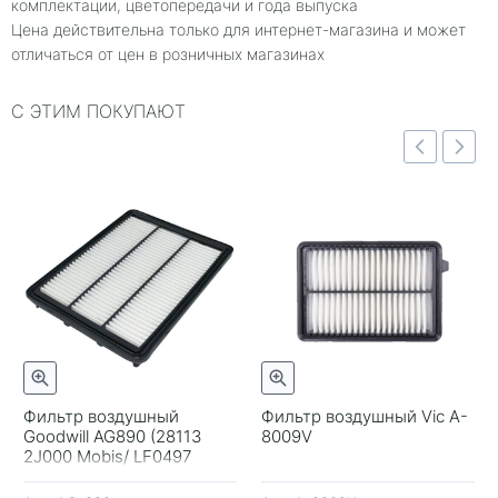
комплектации, цветопередачи и года выпуска
Цена действительна только для интернет-магазина и может
отличаться от цен в розничных магазинах
С ЭТИМ ПОКУПАЮТ
отр
Быстрый просмотр
Быстрый просмотр
Фильтр воздушный
Фильтр воздушный Vic A-
Goodwill AG890 (28113
8009V
+
-
+
-
2J000 Mobis/ LF0497
Green)