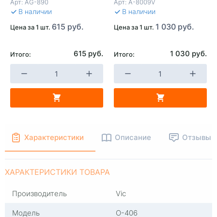
Арт:
AG-890
Арт:
A-8009V
В КОРЗИНУ
В КОРЗИНУ
В 
В наличии
В наличии
615 руб.
1 030 руб.
Цена за 1 шт.
Цена за 1 шт.
615 руб.
1 030 руб.
Итого:
Итого:
Характеристики
Описание
Отзывы
ХАРАКТЕРИСТИКИ ТОВАРА
Производитель
Vic
Модель
O-406