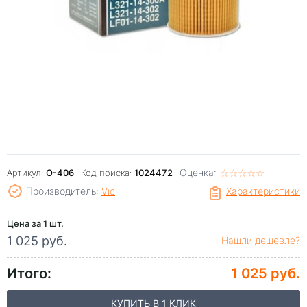
Оценка:
☆
★
☆
★
☆
★
☆
★
☆
★
Артикул:
O-406
Код поиска:
1024472
Производитель:
Vic
Характеристики
Цена за 1 шт.
1 025 руб.
Нашли дешевле?
Итого:
1 025 руб.
КУПИТЬ В 1 КЛИК