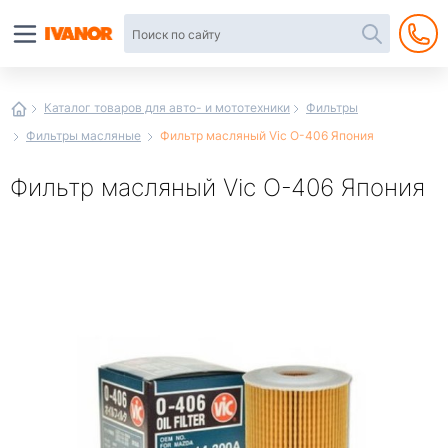
Автотовары
в
интернет-
магазине
Иванор
Каталог товаров для авто- и мототехники
Фильтры
Фильтры масляные
Фильтр масляный Vic O-406 Япония
Фильтр масляный Vic O-406 Япония