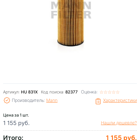
Оценка:
☆
★
☆
★
☆
★
☆
★
☆
★
Артикул:
HU 831X
Код поиска:
82377
Производитель:
Mann
Характеристики
Цена за 1 шт.
1 155 руб.
Нашли дешевле?
Итого:
1 155 руб.