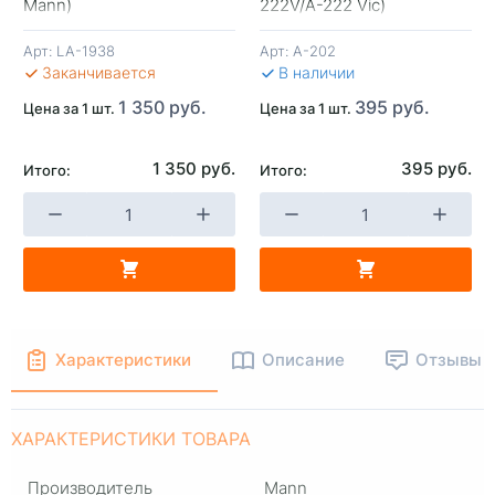
+
-
+
-
Mann)
222V/A-222 Vic)
Арт:
LA-1938
Арт:
A-202
В КОРЗИНУ
В КОРЗИНУ
В 
Заканчивается
В наличии
1 350 руб.
395 руб.
Цена за 1 шт.
Цена за 1 шт.
1 350 руб.
395 руб.
Итого:
Итого:
Характеристики
Описание
Отзывы
ХАРАКТЕРИСТИКИ ТОВАРА
Производитель
Mann